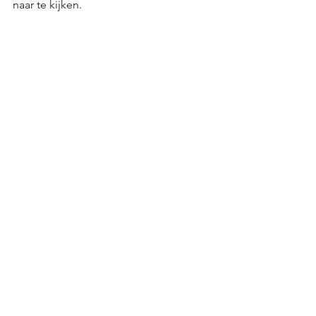
naar te kijken.
Alles weergeven
Recente blogposts